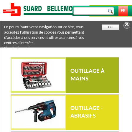
En poursuivant votre navigation sur ce site, vous
OK
acceptez l'utilisation de cookies vous permettant
d'accéder à des services et offres adaptées à vos
centres d'intérêts.
Plus d'informations